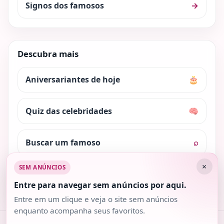
Signos dos famosos
→
Descubra mais
Aniversariantes de hoje
🎂
Quiz das celebridades
🧠
Buscar um famoso
⌕
×
SEM ANÚNCIOS
Nosso conteúdo é protegido pela lei dos direitos
autorais. Ao utilizar trechos do site, cite a fonte.
Entre para navegar sem anúncios por aqui.
Entre em um clique e veja o site sem anúncios
enquanto acompanha seus favoritos.