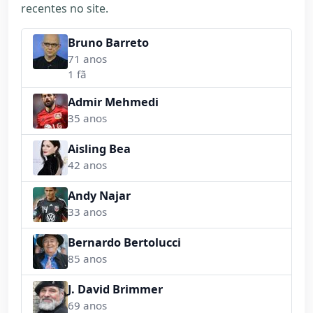
recentes no site.
Bruno Barreto
71 anos
1 fã
Admir Mehmedi
35 anos
Aisling Bea
42 anos
Andy Najar
33 anos
Bernardo Bertolucci
85 anos
J. David Brimmer
69 anos