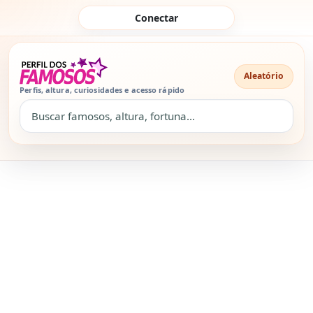
Pular para o conteúdo
Conectar
Aleatório
Perfis, altura, curiosidades e acesso rápido