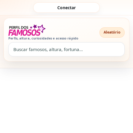
Pular para o conteúdo
Conectar
Aleatório
Perfis, altura, curiosidades e acesso rápido