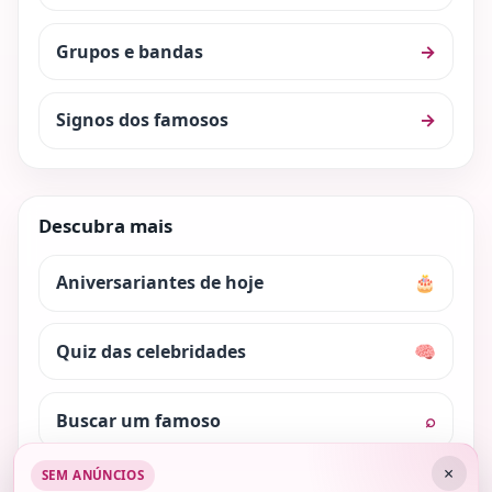
Grupos e bandas
→
Signos dos famosos
→
Descubra mais
Aniversariantes de hoje
🎂
Quiz das celebridades
🧠
Buscar um famoso
⌕
×
SEM ANÚNCIOS
Nosso conteúdo é protegido pela lei dos direitos