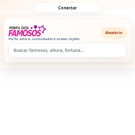
Pular para o conteúdo
Conectar
Aleatório
Perfis, altura, curiosidades e acesso rápido