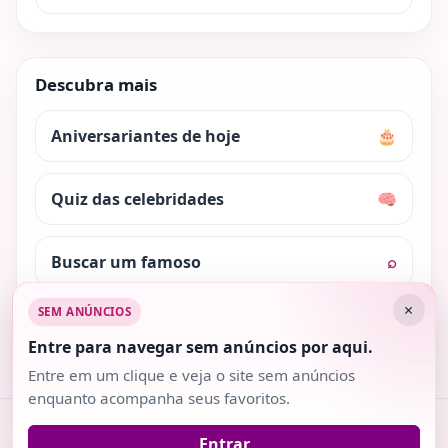
Descubra mais
Aniversariantes de hoje
🎂
Quiz das celebridades
🧠
Buscar um famoso
⌕
×
SEM ANÚNCIOS
Nosso conteúdo é protegido pela lei dos direitos
autorais. Ao utilizar trechos do site, cite a fonte.
Entre para navegar sem anúncios por aqui.
Entre em um clique e veja o site sem anúncios
enquanto acompanha seus favoritos.
Copyright 2018-2026
· v2.0.3 · Todos os direitos
Entrar