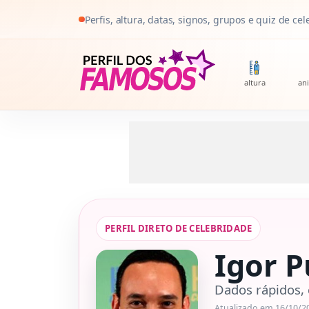
Pular para o conteúdo
Perfis, altura, datas, signos, grupos e quiz de ce
altura
ani
PERFIL DIRETO DE CELEBRIDADE
Igor 
Dados rápidos, 
Atualizado em 16/10/2