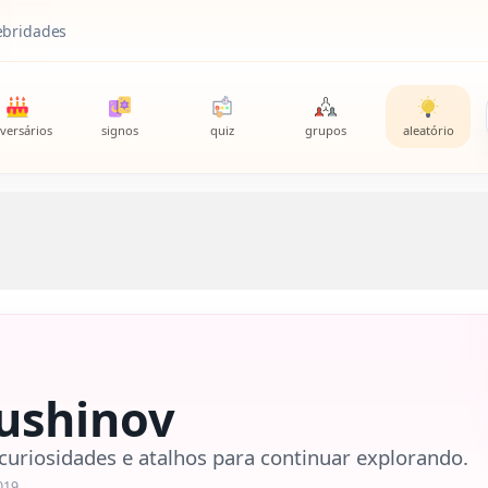
lebridades
versários
signos
quiz
grupos
aleatório
Pushinov
curiosidades e atalhos para continuar explorando.
019