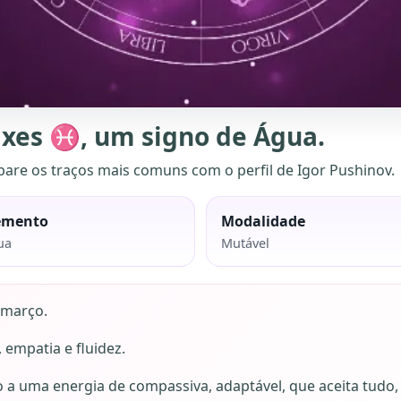
ixes ♓, um signo de Água.
are os traços mais comuns com o perfil de Igor Pushinov.
emento
Modalidade
ua
Mutável
 março.
empatia e fluidez.
o a uma energia de compassiva, adaptável, que aceita tu